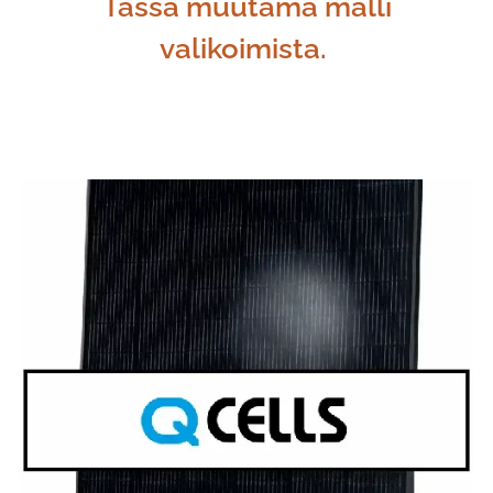
Tässä muutama malli
valikoimista.