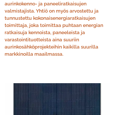
aurinkokenno- ja paneeliratkaisujen
valmistajista. Yhtiö on myös arvostettu ja
tunnustettu kokonaisenergiaratkaisujen
toimittaja, joka toimittaa puhtaan energian
ratkaisuja kennoista, paneeleista ja
varastointituotteista aina suuriin
aurinkosähköprojekteihin kaikilla suurilla
markkinoilla maailmassa.