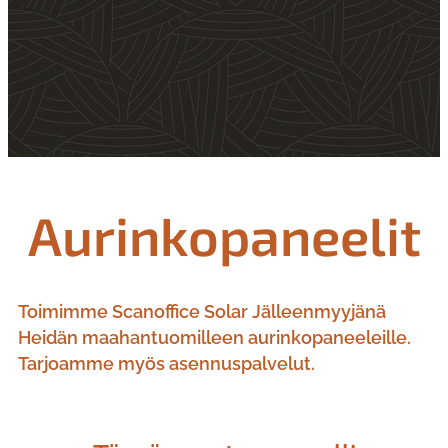
Aurinkopaneelit
Toimimme Scanoffice Solar Jälleenmyyjänä
Heidän maahantuomilleen aurinkopaneeleille.
Tarjoamme myös asennuspalvelut.