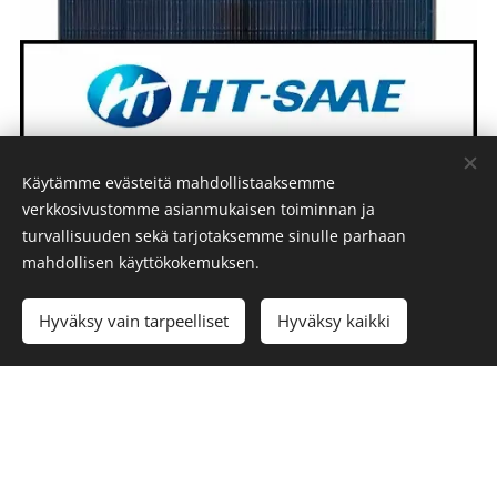
Käytämme evästeitä mahdollistaaksemme
verkkosivustomme asianmukaisen toiminnan ja
turvallisuuden sekä tarjotaksemme sinulle parhaan
mahdollisen käyttökokemuksen.
Hyväksy vain tarpeelliset
Hyväksy kaikki
HT-S HT54-18X-PD-F
400Wp musta bifacial