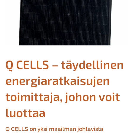
Q CELLS – täydellinen
energiaratkaisujen
toimittaja, johon voit
luottaa
Q CELLS on yksi maailman johtavista